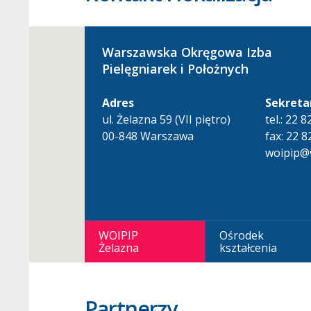
Warszawska Okręgowa Izba
Pielęgniarek i Położnych
Adres
Sekreta
ul. Żelazna 59 (VII piętro)
tel.: 22 
00-848 Warszawa
fax: 22 8
woipip@w
WOIPIP
Ośrodek
Żelazna
kształcenia
Partnerzy