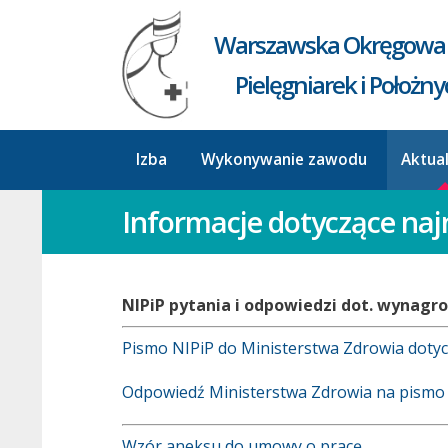
Warszawska Okręgowa 
Pielęgniarek i Położn
Izba
Wykonywanie zawodu
Aktua
Informacje dotyczące na
NIPiP pytania i odpowiedzi dot. wynagr
Pismo NIPiP do Ministerstwa Zdrowia dot
Odpowiedź Ministerstwa Zdrowia na pismo
Wzór aneksu do umowy o pracę