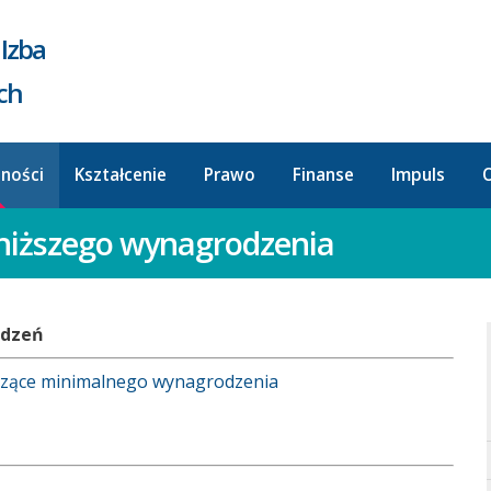
Izba
ych
lności
Kształcenie
Prawo
Finanse
Impuls
O
jniższego wynagrodzenia
odzeń
yczące minimalnego wynagrodzenia