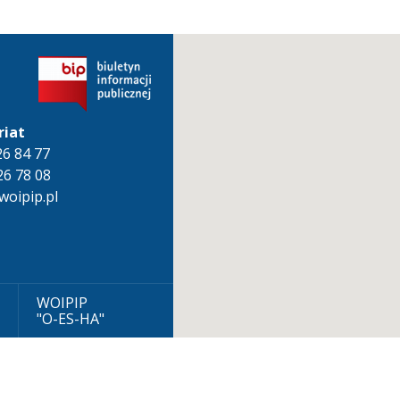
riat
826 84 77
26 78 08
oipip.pl
WOIPIP
"O-ES-HA"