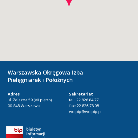
Warszawska Okręgowa Izba
Pielęgniarek i Położnych
Adres
Sekretariat
ul. Żelazna 59 (VII piętro)
tel.: 22 826 84 77
00-848 Warszawa
fax: 22 826 78 08
woipip@woipip.pl