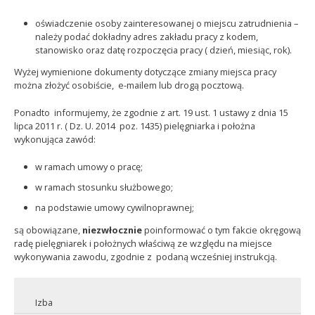
oświadczenie osoby zainteresowanej o miejscu zatrudnienia –
należy podać dokładny adres zakładu pracy z kodem,
stanowisko oraz datę rozpoczęcia pracy ( dzień, miesiąc, rok).
Wyżej wymienione dokumenty dotyczące zmiany miejsca pracy
można złożyć osobiście,
e-mailem lub drogą pocztową.
Ponadto
informujemy, że zgodnie z art. 19 ust. 1 ustawy z dnia 15
lipca 2011 r. ( Dz. U. 2014
poz. 1435) pielęgniarka i położna
wykonująca zawód:
w ramach umowy o pracę;
w ramach stosunku służbowego;
na podstawie umowy cywilnoprawnej;
są obowiązane,
niezwłocznie
poinformować o tym fakcie okręgową
radę pielęgniarek i położnych właściwą ze względu na miejsce
wykonywania zawodu, zgodnie z
podaną wcześniej instrukcją.
Izba