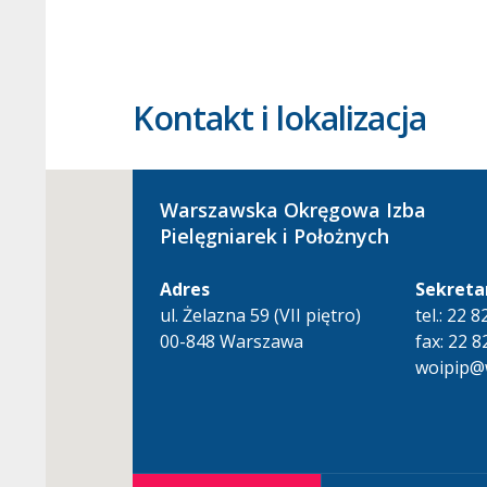
Kontakt i lokalizacja
Warszawska Okręgowa Izba
Pielęgniarek i Położnych
Adres
Sekreta
ul. Żelazna 59 (VII piętro)
tel.: 22 
00-848 Warszawa
fax: 22 8
woipip@w