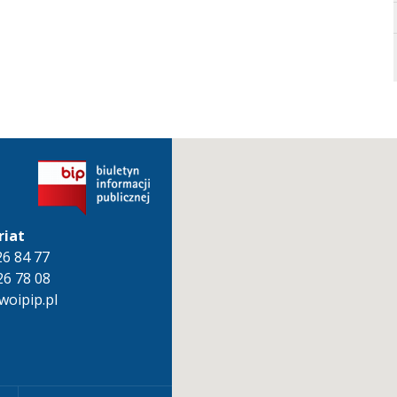
riat
826 84 77
26 78 08
oipip.pl