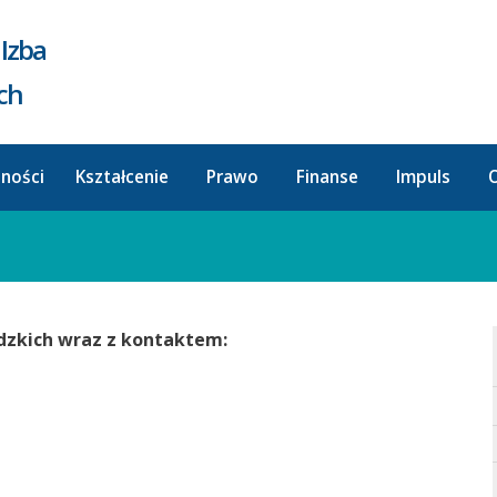
Izba
ych
lności
Kształcenie
Prawo
Finanse
Impuls
O
dzkich wraz z kontaktem: