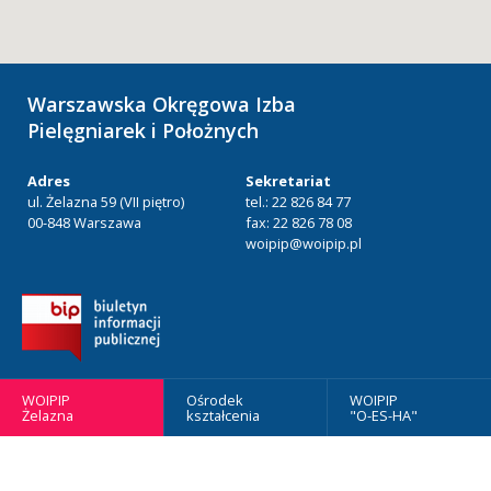
Warszawska Okręgowa Izba
Pielęgniarek i Położnych
Adres
Sekretariat
ul. Żelazna 59 (VII piętro)
tel.: 22 826 84 77
00-848 Warszawa
fax: 22 826 78 08
woipip@woipip.pl
WOIPIP
Ośrodek
WOIPIP
Żelazna
kształcenia
"O-ES-HA"