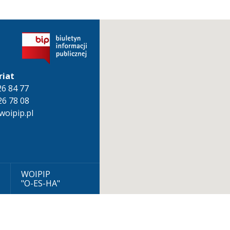
riat
826 84 77
26 78 08
oipip.pl
WOIPIP
"O-ES-HA"