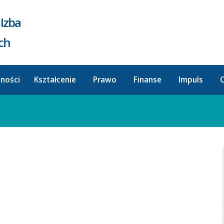
Izba
ych
lności
Kształcenie
Prawo
Finanse
Impuls
O