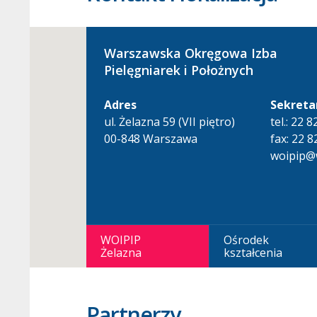
Warszawska Okręgowa Izba
Pielęgniarek i Położnych
Adres
Sekreta
ul. Żelazna 59 (VII piętro)
tel.: 22 
00-848 Warszawa
fax: 22 8
woipip@w
WOIPIP
Ośrodek
Żelazna
kształcenia
Partnerzy