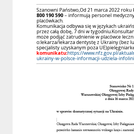
Szanowni Państwo,Od 21 marca 2022 roku k
800 190 590
– informują personel medyczny 
placówkach.
Komunikacja odbywa się w językach ukraińsk
przez całą dobę, 7 dni w tygodniu.Konsulta
może podjąć zatrudnienie w placówce leczni
o:lekarza/lekarza dentystę z Ukrainy (bez lu
specjalisty uzyskanym poza UE)pielęgniark
komunikatu:
https://www.nfz.gov.pl/aktua
ukrainy-w-polsce-informacji-udziela-infolin