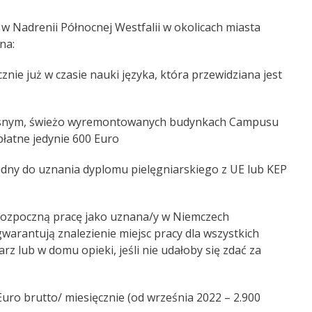
 Nadrenii Północnej Westfalii w okolicach miasta
na:
nie już w czasie nauki języka, która przewidziana jest
esnym, świeżo wyremontowanych budynkach Campusu
płatne jedynie 600 Euro
ędny do uznania dyplomu pielęgniarskiego z UE lub KEP
 rozpoczną pracę jako uznana/y w Niemczech
gwarantują znalezienie miejsc pracy dla wszystkich
rz lub w domu opieki, jeśli nie udałoby się zdać za
uro brutto/ miesięcznie (od września 2022 – 2.900