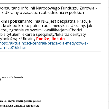
onsultanci infolinii Narodowego Funduszu Zdrowia –
z Ukrainy o zasadach zatrudnienia w polskich
im i polskim.Infolinia NFZ jest bezpłatna. Pracuje
nt krok po kroku poinstruuje medyka z Ukrainy, jak
czej, zgodnie ze swoimi kwalifikacjami.Chodzi
b z tytułem lekarza specjalisty/lekarza dentysty
ę/położną z Ukrainy.
Poniżej link do
lnosci/aktualnosci-centrali/praca-dla-medykow-z-
ia-nfz,8165.html