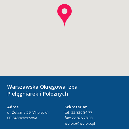
Warszawska Okręgowa Izba
Pielęgniarek i Położnych
Adres
Sekretariat
ul. Żelazna 59 (VII piętro)
tel.: 22 826 84 77
00-848 Warszawa
fax: 22 826 78 08
woipip@woipip.pl