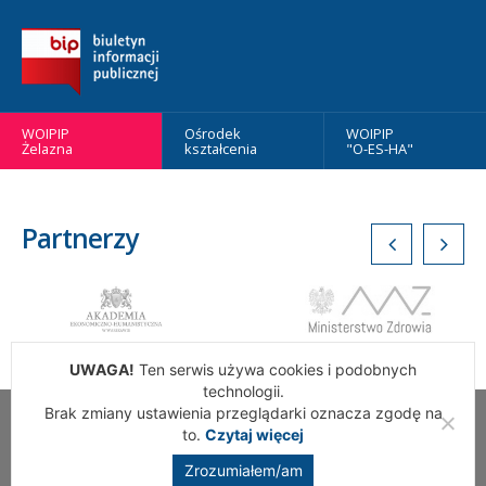
WOIPIP
Ośrodek
WOIPIP
Żelazna
kształcenia
"O-ES-HA"
Partnerzy
UWAGA!
Ten serwis używa cookies i podobnych
technologii.
Brak zmiany ustawienia przeglądarki oznacza zgodę na
Wszelkie Prawa Zastrzeżone. Warszawska Okręgowa Izba
to.
Czytaj więcej
Pielęgniarek i Położnych
Zrozumiałem/am
Realizacja:
addslashes.pl