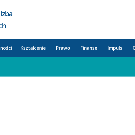
Izba
ych
lności
Kształcenie
Prawo
Finanse
Impuls
O