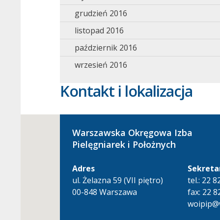
grudzień 2016
listopad 2016
październik 2016
wrzesień 2016
Kontakt i lokalizacja
Warszawska Okręgowa Izba
Pielęgniarek i Położnych
Adres
Sekreta
ul. Żelazna 59 (VII piętro)
tel.: 22 
00-848 Warszawa
fax: 22 8
woipip@w