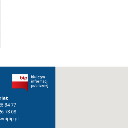
riat
826 84 77
26 78 08
oipip.pl