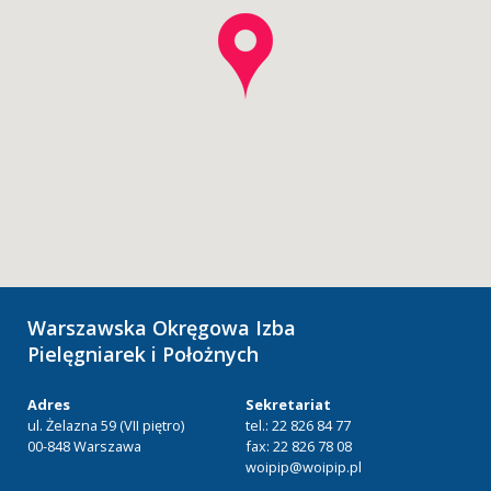
Warszawska Okręgowa Izba
Pielęgniarek i Położnych
Adres
Sekretariat
ul. Żelazna 59 (VII piętro)
tel.: 22 826 84 77
00-848 Warszawa
fax: 22 826 78 08
woipip@woipip.pl