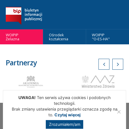
WOIPIP
Ośrodek
WOIPIP
Żelazna
kształcenia
"O-ES-HA"
Partnerzy
UWAGA!
Ten serwis używa cookies i podobnych
technologii.
Brak zmiany ustawienia przeglądarki oznacza zgodę na
Wszelkie Prawa Zastrzeżone. Warszawska Okręgowa Izba
to.
Czytaj więcej
Pielęgniarek i Położnych
Zrozumiałem/am
Realizacja:
addslashes.pl