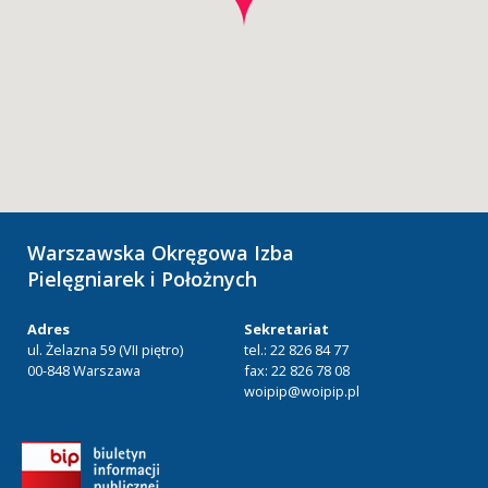
Warszawska Okręgowa Izba
Pielęgniarek i Położnych
Adres
Sekretariat
ul. Żelazna 59 (VII piętro)
tel.: 22 826 84 77
00-848 Warszawa
fax: 22 826 78 08
woipip@woipip.pl