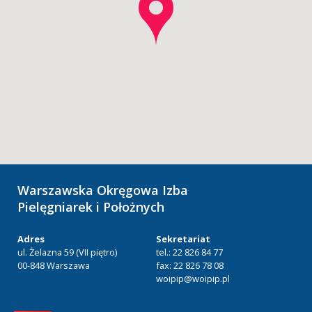
Warszawska Okręgowa Izba
Pielęgniarek i Położnych
Adres
Sekretariat
ul. Żelazna 59 (VII piętro)
tel.: 22 826 84 77
00-848 Warszawa
fax: 22 826 78 08
woipip@woipip.pl