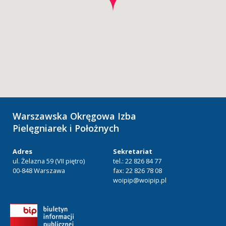
Warszawska Okręgowa Izba
Pielęgniarek i Położnych
Adres
Sekretariat
ul. Żelazna 59 (VII piętro)
tel.: 22 826 84 77
00-848 Warszawa
fax: 22 826 78 08
woipip@woipip.pl