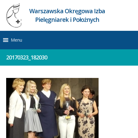
Warszawska Okręgowa Izba
Pielęgniarek i Położnych
Menu
20170323_182030