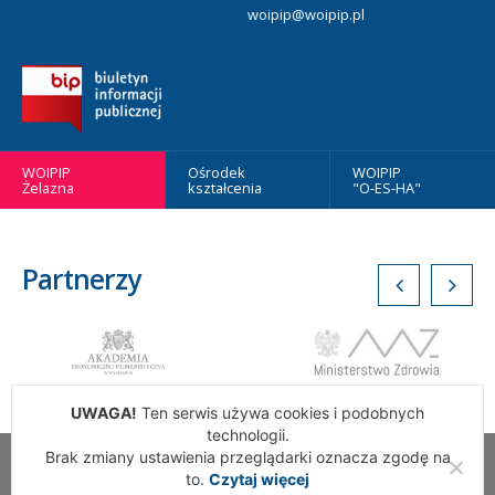
woipip@woipip.pl
WOIPIP
Ośrodek
WOIPIP
Żelazna
kształcenia
"O-ES-HA"
Partnerzy
UWAGA!
Ten serwis używa cookies i podobnych
technologii.
Brak zmiany ustawienia przeglądarki oznacza zgodę na
Wszelkie Prawa Zastrzeżone. Warszawska Okręgowa Izba
to.
Czytaj więcej
Pielęgniarek i Położnych