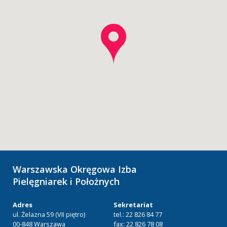
Warszawska Okręgowa Izba
Pielęgniarek i Położnych
Adres
Sekretariat
ul. Żelazna 59 (VII piętro)
tel.: 22 826 84 77
00-848 Warszawa
fax: 22 826 78 08