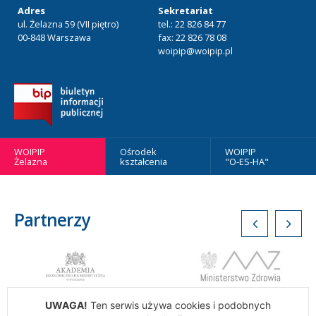
Adres
Sekretariat
ul. Żelazna 59 (VII piętro)
tel.: 22 826 84 77
00-848 Warszawa
fax: 22 826 78 08
woipip@woipip.pl
WOIPIP
Ośrodek
WOIPIP
Żelazna
kształcenia
"O-ES-HA"
Partnerzy
UWAGA!
Ten serwis używa cookies i podobnych