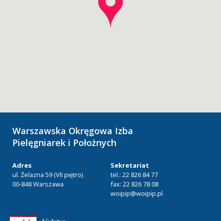
Warszawska Okręgowa Izba
Pielęgniarek i Położnych
Adres
Sekretariat
ul. Żelazna 59 (VII piętro)
tel.: 22 826 84 77
00-848 Warszawa
fax: 22 826 78 08
woipip@woipip.pl