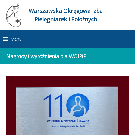
Warszawska Okręgowa Izba
Pielęgniarek i Położnych
Menu
Nagrody i wyróżnienia dla WOIPiP