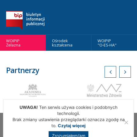
WOIPIP
Ośrodek
WOIPIP
Żelazna
kształcenia
"O-ES-HA"
Partnerzy
UWAGA!
Ten serwis używa cookies i podobnych
technologii.
Brak zmiany ustawienia przeglądarki oznacza zgodę na
Wszelkie Prawa Zastrzeżone. Warszawska Okręgowa Izba
to.
Czytaj więcej
Pielęgniarek i Położnych
Zrozumiałem/am
Realizacja:
addslashes.pl