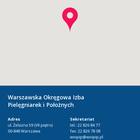
Warszawska Okręgowa Izba
Pielęgniarek i Położnych
Adres
Sekretariat
ul. Żelazna 59 (VII piętro)
tel.: 22 826 84 77
00-848 Warszawa
fax: 22 826 78 08
woipip@woipip.pl