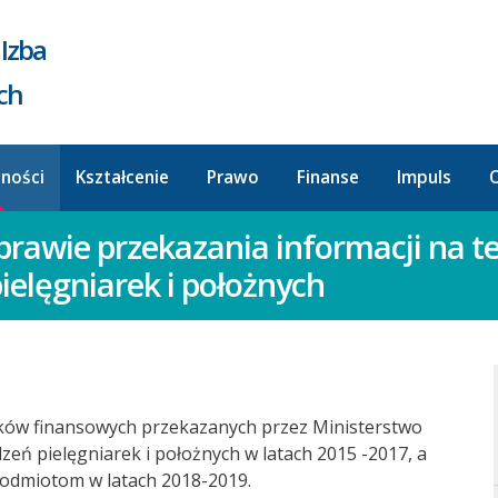
Izba
ych
lności
Kształcenie
Prawo
Finanse
Impuls
O
rawie przekazania informacji na t
elęgniarek i położnych
ków finansowych przekazanych przez Ministerstwo
ń pielęgniarek i położnych w latach 2015 -2017, a
podmiotom w latach 2018-2019.