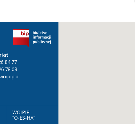
riat
826 84 77
26 78 08
oipip.pl
WOIPIP
"O-ES-HA"