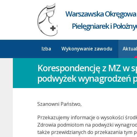
Warszawska Okręgowa 
Pielęgniarek i Położn
Izba
Wykonywanie zawodu
Aktua
Korespondencję z MZ w sp
podwyżek wynagrodzeń pi
Szanowni Państwo,
Przekazujemy informacje o wysokości środ
Zdrowia podmiotom na podwyżki wynagrodze
także przewidzianych do przekazania tym 