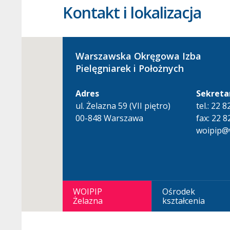
Kontakt i lokalizacja
Warszawska Okręgowa Izba
Pielęgniarek i Położnych
Adres
Sekreta
ul. Żelazna 59 (VII piętro)
tel.: 22 
00-848 Warszawa
fax: 22 8
woipip@w
WOIPIP
Ośrodek
Żelazna
kształcenia