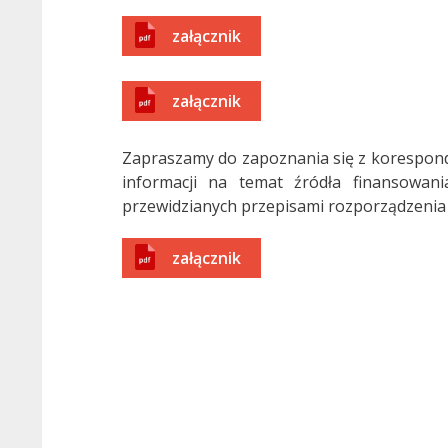
załącznik
załącznik
Zapraszamy do zapoznania się z korespond
informacji na temat źródła finansowan
przewidzianych przepisami rozporządzenia z
załącznik