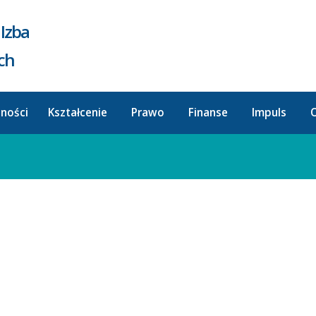
Izba
ych
lności
Kształcenie
Prawo
Finanse
Impuls
O