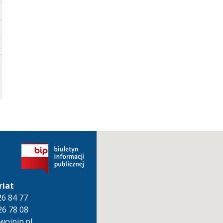
riat
826 84 77
26 78 08
oipip.pl