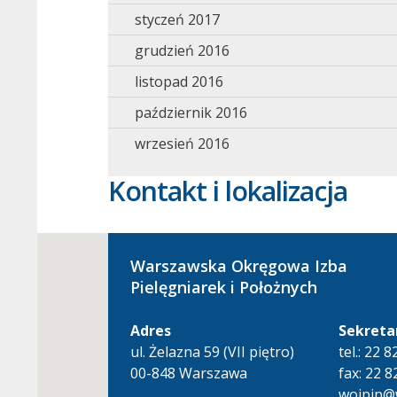
styczeń 2017
grudzień 2016
listopad 2016
październik 2016
wrzesień 2016
Kontakt i lokalizacja
Warszawska Okręgowa Izba
Pielęgniarek i Położnych
Adres
Sekreta
ul. Żelazna 59 (VII piętro)
tel.: 22 
00-848 Warszawa
fax: 22 8
woipip@w