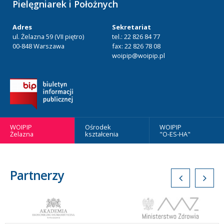
Pielęgniarek i Położnych
Adres
Sekretariat
ul. Żelazna 59 (VII piętro)
tel.: 22 826 84 77
00-848 Warszawa
fax: 22 826 78 08
woipip@woipip.pl
WOIPIP
Ośrodek
WOIPIP
Żelazna
kształcenia
"O-ES-HA"
Partnerzy