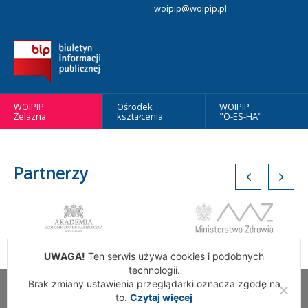
woipip@woipip.pl
WOIPIP
Ośrodek
WOIPIP
Żelazna
kształcenia
"O-ES-HA"
Partnerzy
UWAGA!
Ten serwis używa cookies i podobnych
technologii.
Brak zmiany ustawienia przeglądarki oznacza zgodę na
Wszelkie Prawa Zastrzeżone. Warszawska Okręgowa Izba
to.
Czytaj więcej
Pielęgniarek i Położnych