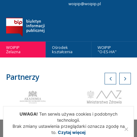
woipip@woipip.pl
WOIPIP
Ośrodek
WOIPIP
Żelazna
kształcenia
"O-ES-HA"
Partnerzy
UWAGA!
Ten serwis używa cookies i podobnych
technologii.
Brak zmiany ustawienia przeglądarki oznacza zgodę na
Wszelkie Prawa Zastrzeżone. Warszawska Okręgowa Izba
to.
Czytaj więcej
Pielęgniarek i Położnych