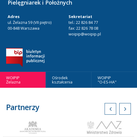
Pielęgniarek i Położnych
Adres
Sekretariat
ul. Żelazna 59 (VII piętro)
tel.: 22 826 84 77
00-848 Warszawa
fax: 22 826 78 08
woipip@woipip.pl
WOIPIP
Ośrodek
WOIPIP
Żelazna
kształcenia
"O-ES-HA"
Partnerzy