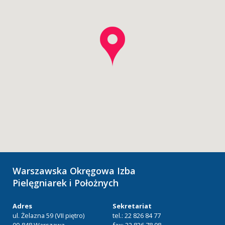
Warszawska Okręgowa Izba
Pielęgniarek i Położnych
Adres
Sekretariat
ul. Żelazna 59 (VII piętro)
tel.: 22 826 84 77