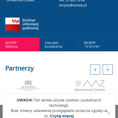
00-848 Warszawa
fax: 22 826 78 08
woipip@woipip.pl
WOIPIP
Ośrodek
WOIPIP
Żelazna
kształcenia
"O-ES-HA"
Partnerzy
UWAGA!
Ten serwis używa cookies i podobnych
technologii.
Brak zmiany ustawienia przeglądarki oznacza zgodę na
Wszelkie Prawa Zastrzeżone. Warszawska Okręgowa Izba
to.
Czytaj więcej