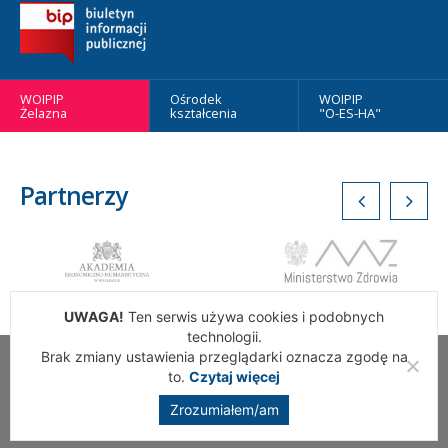
WOIPIP
Ośrodek
WOIPIP
Żelazna
kształcenia
"O-ES-HA"
Partnerzy
UWAGA!
Ten serwis używa cookies i podobnych
technologii.
Brak zmiany ustawienia przeglądarki oznacza zgodę na
Wszelkie Prawa Zastrzeżone. Warszawska Okręgowa Izba
to.
Czytaj więcej
Pielęgniarek i Położnych
Zrozumiałem/am
Realizacja:
addslashes.pl