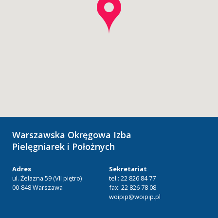
Warszawska Okręgowa Izba
Pielęgniarek i Położnych
Adres
Sekretariat
ul. Żelazna 59 (VII piętro)
tel.: 22 826 84 77
00-848 Warszawa
fax: 22 826 78 08
woipip@woipip.pl