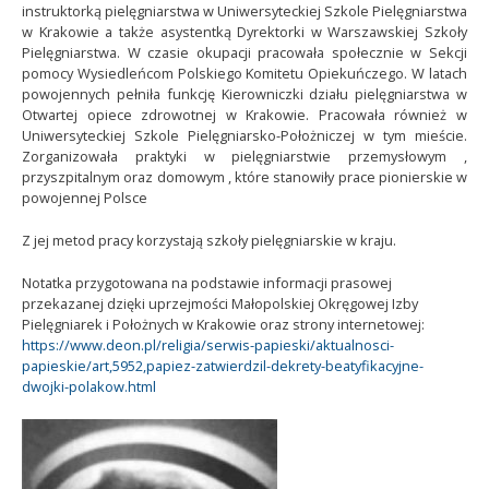
instruktorką pielęgniarstwa w Uniwersyteckiej Szkole Pielęgniarstwa
w Krakowie a także asystentką Dyrektorki w Warszawskiej Szkoły
Pielęgniarstwa. W czasie okupacji pracowała społecznie w Sekcji
pomocy Wysiedleńcom Polskiego Komitetu Opiekuńczego. W latach
powojennych pełniła funkcję Kierowniczki działu pielęgniarstwa w
Otwartej opiece zdrowotnej w Krakowie. Pracowała również w
Uniwersyteckiej Szkole Pielęgniarsko-Położniczej w tym mieście.
Zorganizowała praktyki w pielęgniarstwie przemysłowym ,
przyszpitalnym oraz domowym , które stanowiły prace pionierskie w
powojennej Polsce
Z jej metod pracy korzystają szkoły pielęgniarskie w kraju.
Notatka przygotowana na podstawie informacji prasowej
przekazanej dzięki uprzejmości Małopolskiej Okręgowej Izby
Pielęgniarek i Położnych w Krakowie oraz strony internetowej:
https://www.deon.pl/religia/serwis-papieski/aktualnosci-
papieskie/art,5952,papiez-zatwierdzil-dekrety-beatyfikacyjne-
dwojki-polakow.html