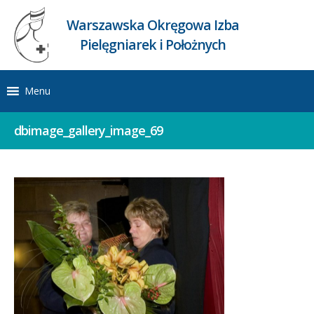
Warszawska Okręgowa Izba
Pielęgniarek i Położnych
Menu
dbimage_gallery_image_69