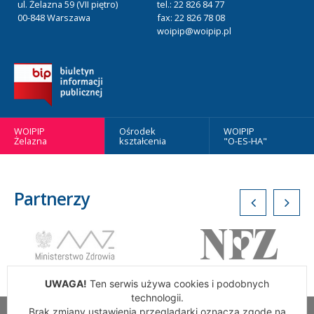
ul. Żelazna 59 (VII piętro)
tel.: 22 826 84 77
00-848 Warszawa
fax: 22 826 78 08
woipip@woipip.pl
WOIPIP
Ośrodek
WOIPIP
Żelazna
kształcenia
"O-ES-HA"
Partnerzy
UWAGA!
Ten serwis używa cookies i podobnych
technologii.
Brak zmiany ustawienia przeglądarki oznacza zgodę na