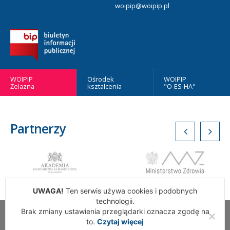
woipip@woipip.pl
WOIPIP
Ośrodek
WOIPIP
Żelazna
kształcenia
"O-ES-HA"
Partnerzy
UWAGA!
Ten serwis używa cookies i podobnych
technologii.
Brak zmiany ustawienia przeglądarki oznacza zgodę na
Wszelkie Prawa Zastrzeżone. Warszawska Okręgowa Izba
to.
Czytaj więcej
Pielęgniarek i Położnych