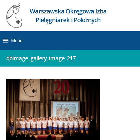
Warszawska Okręgowa Izba
Pielęgniarek i Położnych
Menu
dbimage_gallery_image_217