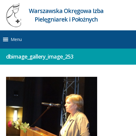
Warszawska Okręgowa Izba
Pielęgniarek i Położnych
Menu
dbimage_gallery_image_253