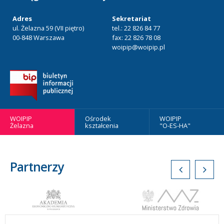
Adres
Sekretariat
ul. Żelazna 59 (VII piętro)
tel.: 22 826 84 77
00-848 Warszawa
fax: 22 826 78 08
woipip@woipip.pl
WOIPIP
Ośrodek
WOIPIP
Żelazna
kształcenia
"O-ES-HA"
Partnerzy