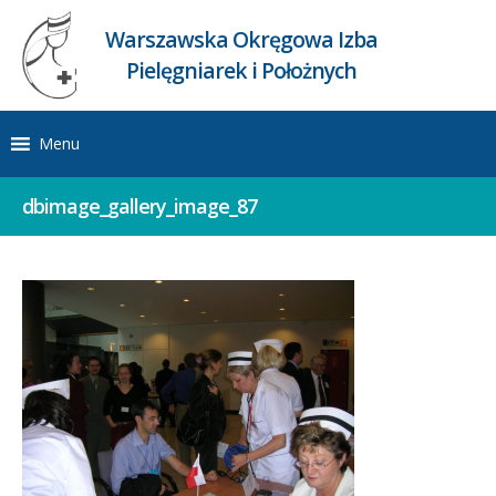
Warszawska Okręgowa Izba
Pielęgniarek i Położnych
Menu
dbimage_gallery_image_87