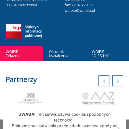
00-848 Warszawa
fax: 22 826 78 08
woipip@woipip.pl
WOIPIP
Ośrodek
WOIPIP
Żelazna
kształcenia
"O-ES-HA"
Partnerzy
UWAGA!
Ten serwis używa cookies i podobnych
technologii.
Brak zmiany ustawienia przeglądarki oznacza zgodę na