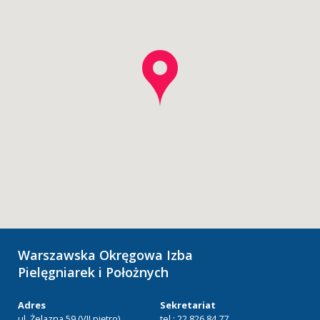
Warszawska Okręgowa Izba
Pielęgniarek i Położnych
Adres
Sekretariat
ul. Żelazna 59 (VII piętro)
tel.: 22 826 84 77