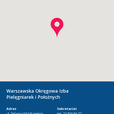
Warszawska Okręgowa Izba
Pielęgniarek i Położnych
Adres
Sekretariat
ul. Żelazna 59 (VII piętro)
tel.: 22 826 84 77