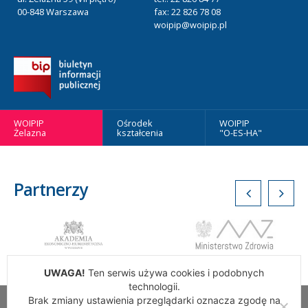
00-848 Warszawa
fax: 22 826 78 08
woipip@woipip.pl
WOIPIP
Ośrodek
WOIPIP
Żelazna
kształcenia
"O-ES-HA"
Partnerzy
UWAGA!
Ten serwis używa cookies i podobnych
technologii.
Brak zmiany ustawienia przeglądarki oznacza zgodę na