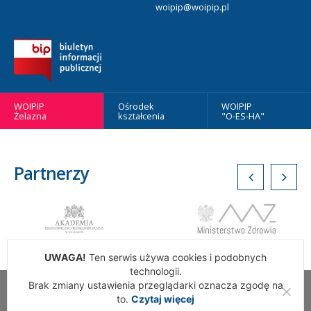
woipip@woipip.pl
WOIPIP
Ośrodek
WOIPIP
Żelazna
kształcenia
"O-ES-HA"
Partnerzy
UWAGA!
Ten serwis używa cookies i podobnych
technologii.
Brak zmiany ustawienia przeglądarki oznacza zgodę na
Wszelkie Prawa Zastrzeżone. Warszawska Okręgowa Izba
to.
Czytaj więcej
Pielęgniarek i Położnych