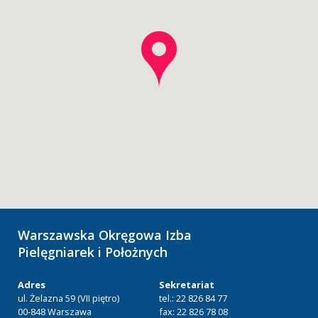
Warszawska Okręgowa Izba
Pielęgniarek i Położnych
Adres
Sekretariat
ul. Żelazna 59 (VII piętro)
tel.: 22 826 84 77
00-848 Warszawa
fax: 22 826 78 08