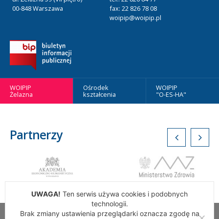
00-848 Warszawa
fax: 22 826 78 08
woipip@woipip.pl
WOIPIP
Ośrodek
WOIPIP
Żelazna
kształcenia
"O-ES-HA"
Partnerzy
UWAGA!
Ten serwis używa cookies i podobnych
technologii.
Brak zmiany ustawienia przeglądarki oznacza zgodę na