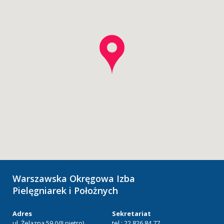
Warszawska Okręgowa Izba
Pielęgniarek i Położnych
Adres
Sekretariat
ul. Żelazna 59 (VII piętro)
tel.: 22 826 84 77