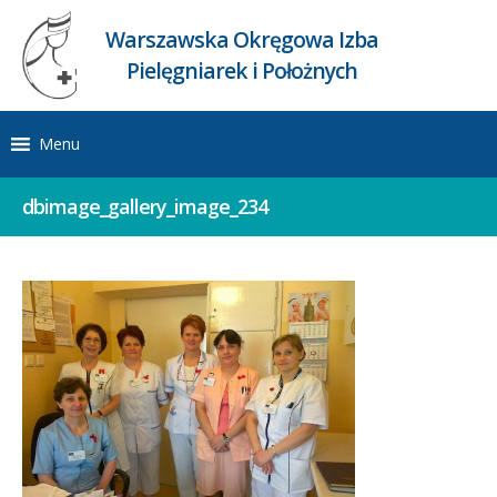
Warszawska Okręgowa Izba
Pielęgniarek i Położnych
Menu
dbimage_gallery_image_234