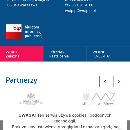
00-848 Warszawa
fax: 22 826 78 08
woipip@woipip.pl
WOIPIP
Ośrodek
WOIPIP
Żelazna
kształcenia
"O-ES-HA"
Partnerzy
UWAGA!
Ten serwis używa cookies i podobnych
technologii.
Brak zmiany ustawienia przeglądarki oznacza zgodę na