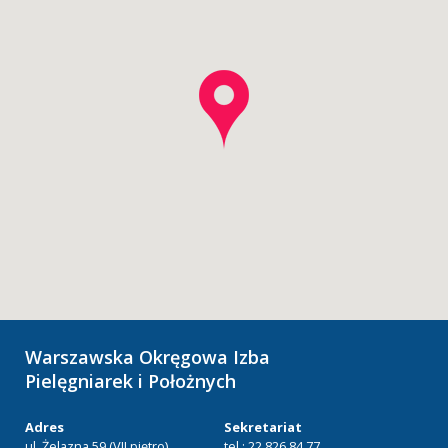
Warszawska Okręgowa Izba
Pielęgniarek i Położnych
Adres
Sekretariat
ul. Żelazna 59 (VII piętro)
tel.: 22 826 84 77