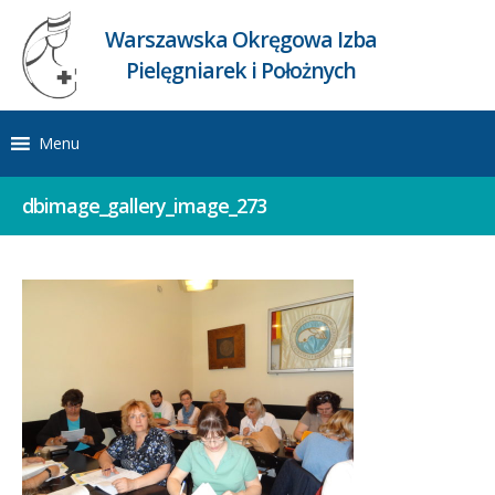
Warszawska Okręgowa Izba
Pielęgniarek i Położnych
Menu
dbimage_gallery_image_273