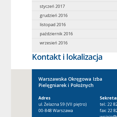
styczeń 2017
grudzień 2016
listopad 2016
październik 2016
wrzesień 2016
Kontakt i lokalizacja
Warszawska Okręgowa Izba
Pielęgniarek i Położnych
Adres
Sekreta
ul. Żelazna 59 (VII piętro)
tel.: 22 
00-848 Warszawa
fax: 22 8
woipip@w