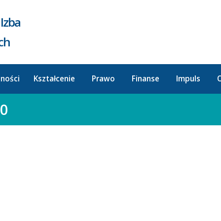
Izba
ych
lności
Kształcenie
Prawo
Finanse
Impuls
O
80