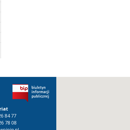
riat
826 84 77
26 78 08
oipip.pl