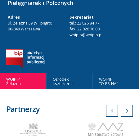
Pielęgniarek i Położnych
Adres
Sekretariat
ul. Żelazna 59 (VII piętro)
tel.: 22 826 84 77
00-848 Warszawa
fax: 22 826 78 08
woipip@woipip.pl
WOIPIP
Ośrodek
WOIPIP
Żelazna
kształcenia
"O-ES-HA"
Partnerzy