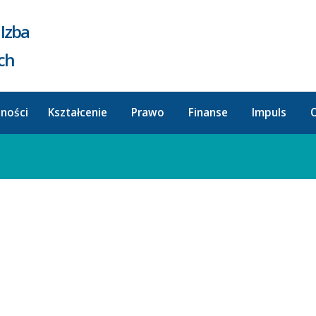
Izba
ych
lności
Kształcenie
Prawo
Finanse
Impuls
O