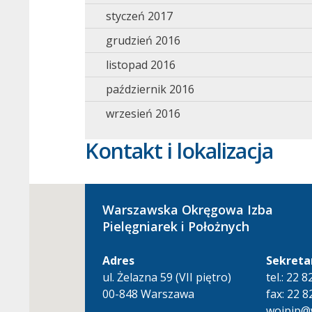
styczeń 2017
grudzień 2016
listopad 2016
październik 2016
wrzesień 2016
Kontakt i lokalizacja
Warszawska Okręgowa Izba
Pielęgniarek i Położnych
Adres
Sekreta
ul. Żelazna 59 (VII piętro)
tel.: 22 
00-848 Warszawa
fax: 22 8
woipip@w