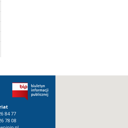
riat
826 84 77
26 78 08
oipip.pl