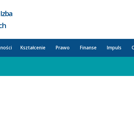
Izba
ych
lności
Kształcenie
Prawo
Finanse
Impuls
O