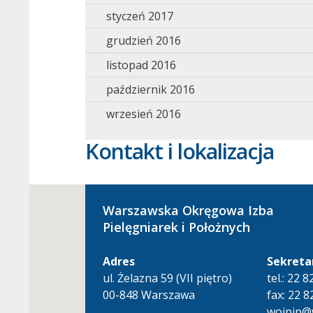
styczeń 2017
grudzień 2016
listopad 2016
październik 2016
wrzesień 2016
Kontakt i lokalizacja
Warszawska Okręgowa Izba
Pielęgniarek i Położnych
Adres
Sekreta
ul. Żelazna 59 (VII piętro)
tel.: 22 
00-848 Warszawa
fax: 22 8
woipip@w