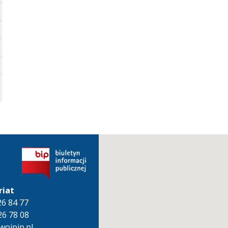
riat
826 84 77
26 78 08
oipip.pl