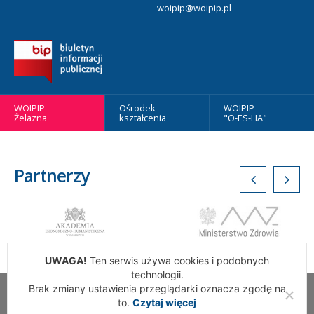
woipip@woipip.pl
WOIPIP
Ośrodek
WOIPIP
Żelazna
kształcenia
"O-ES-HA"
Partnerzy
UWAGA!
Ten serwis używa cookies i podobnych
technologii.
Brak zmiany ustawienia przeglądarki oznacza zgodę na
Wszelkie Prawa Zastrzeżone. Warszawska Okręgowa Izba
to.
Czytaj więcej
Pielęgniarek i Położnych