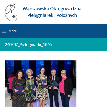
Warszawska Okręgowa Izba
Pielęgniarek i Położnych
Menu
240507_Pielegniarki_1646