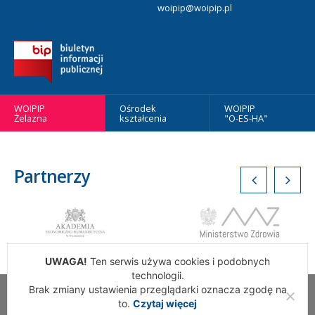
woipip@woipip.pl
WOIPIP
Ośrodek
WOIPIP
Żelazna
kształcenia
"O-ES-HA"
Partnerzy
UWAGA!
Ten serwis używa cookies i podobnych
technologii.
Brak zmiany ustawienia przeglądarki oznacza zgodę na
Wszelkie Prawa Zastrzeżone. Warszawska Okręgowa Izba
to.
Czytaj więcej
Pielęgniarek i Położnych