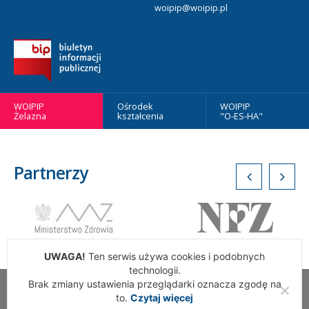
woipip@woipip.pl
WOIPIP
Ośrodek
WOIPIP
Żelazna
kształcenia
"O-ES-HA"
Partnerzy
UWAGA!
Ten serwis używa cookies i podobnych
technologii.
Brak zmiany ustawienia przeglądarki oznacza zgodę na
Wszelkie Prawa Zastrzeżone. Warszawska Okręgowa Izba
to.
Czytaj więcej
Pielęgniarek i Położnych