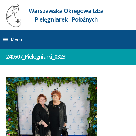
Warszawska Okręgowa Izba
Pielęgniarek i Położnych
Menu
240507_Pielegniarki_0323