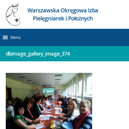
Warszawska Okręgowa Izba
Pielęgniarek i Położnych
Menu
dbimage_gallery_image_374