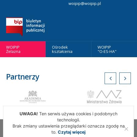
woipip@woipip.pl
WOIPIP
Ośrodek
WOIPIP
Żelazna
kształcenia
"O-ES-HA"
Partnerzy
UWAGA!
Ten serwis używa cookies i podobnych
technologii.
Brak zmiany ustawienia przeglądarki oznacza zgodę na
Wszelkie Prawa Zastrzeżone. Warszawska Okręgowa Izba
to.
Czytaj więcej
Pielęgniarek i Położnych