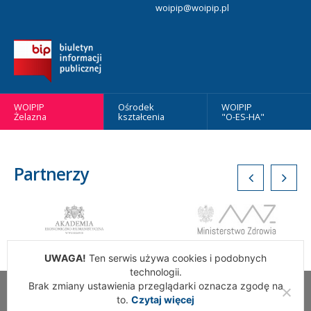
woipip@woipip.pl
WOIPIP
Ośrodek
WOIPIP
Żelazna
kształcenia
"O-ES-HA"
Partnerzy
UWAGA!
Ten serwis używa cookies i podobnych
technologii.
Brak zmiany ustawienia przeglądarki oznacza zgodę na
Wszelkie Prawa Zastrzeżone. Warszawska Okręgowa Izba
to.
Czytaj więcej
Pielęgniarek i Położnych