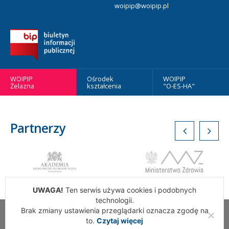
woipip@woipip.pl
WOIPIP
Ośrodek
WOIPIP
Żelazna
kształcenia
"O-ES-HA"
Partnerzy
UWAGA!
Ten serwis używa cookies i podobnych
technologii.
Brak zmiany ustawienia przeglądarki oznacza zgodę na
Wszelkie Prawa Zastrzeżone. Warszawska Okręgowa Izba
to.
Czytaj więcej
Pielęgniarek i Położnych