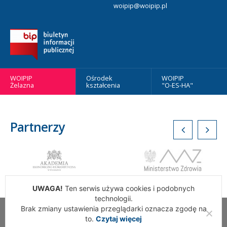
woipip@woipip.pl
WOIPIP
Ośrodek
WOIPIP
Żelazna
kształcenia
"O-ES-HA"
Partnerzy
UWAGA!
Ten serwis używa cookies i podobnych
technologii.
Brak zmiany ustawienia przeglądarki oznacza zgodę na
Wszelkie Prawa Zastrzeżone. Warszawska Okręgowa Izba
to.
Czytaj więcej
Pielęgniarek i Położnych