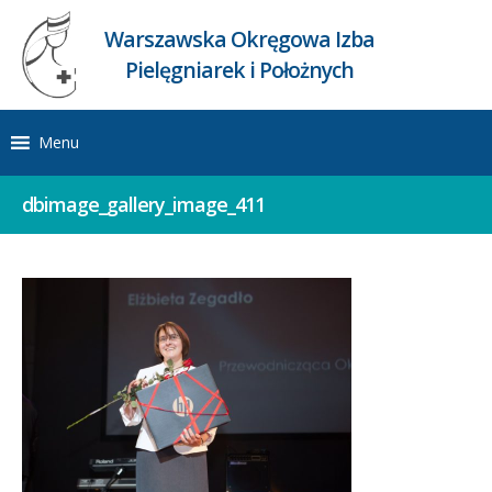
Warszawska Okręgowa Izba
Pielęgniarek i Położnych
Menu
dbimage_gallery_image_411