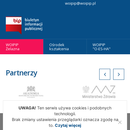
woipip@woipip.pl
WOIPIP
Ośrodek
WOIPIP
Żelazna
kształcenia
"O-ES-HA"
Partnerzy
UWAGA!
Ten serwis używa cookies i podobnych
technologii.
Brak zmiany ustawienia przeglądarki oznacza zgodę na
Wszelkie Prawa Zastrzeżone. Warszawska Okręgowa Izba
to.
Czytaj więcej
Pielęgniarek i Położnych