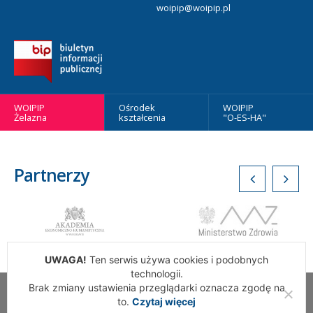
woipip@woipip.pl
WOIPIP
Ośrodek
WOIPIP
Żelazna
kształcenia
"O-ES-HA"
Partnerzy
UWAGA!
Ten serwis używa cookies i podobnych
technologii.
Brak zmiany ustawienia przeglądarki oznacza zgodę na
Wszelkie Prawa Zastrzeżone. Warszawska Okręgowa Izba
to.
Czytaj więcej
Pielęgniarek i Położnych