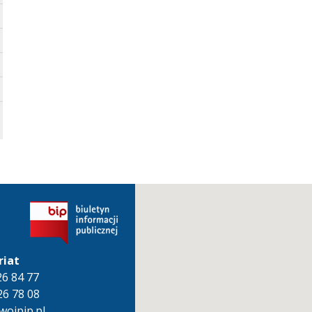
riat
826 84 77
26 78 08
oipip.pl