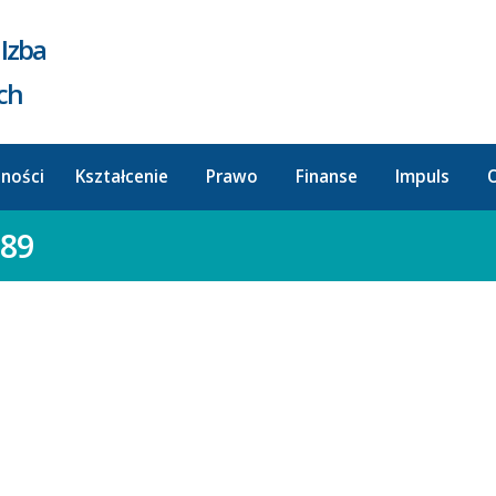
Izba
ych
lności
Kształcenie
Prawo
Finanse
Impuls
O
389