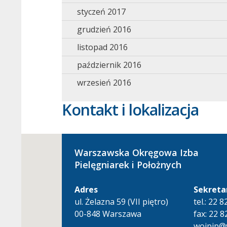
styczeń 2017
grudzień 2016
listopad 2016
październik 2016
wrzesień 2016
Kontakt i lokalizacja
Warszawska Okręgowa Izba
Pielęgniarek i Położnych
Adres
Sekreta
ul. Żelazna 59 (VII piętro)
tel.: 22 
00-848 Warszawa
fax: 22 8
woipip@w