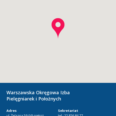
Warszawska Okręgowa Izba
Pielęgniarek i Położnych
Adres
Sekretariat
ul. Żelazna 59 (VII piętro)
tel.: 22 826 84 77