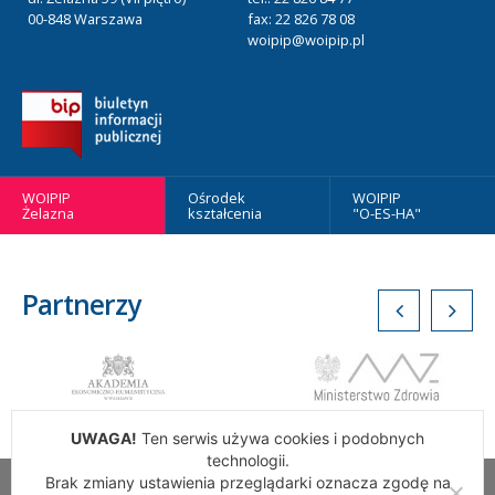
00-848 Warszawa
fax: 22 826 78 08
woipip@woipip.pl
WOIPIP
Ośrodek
WOIPIP
Żelazna
kształcenia
"O-ES-HA"
Partnerzy
UWAGA!
Ten serwis używa cookies i podobnych
technologii.
Brak zmiany ustawienia przeglądarki oznacza zgodę na