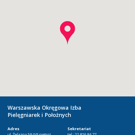
Warszawska Okręgowa Izba
Pielęgniarek i Położnych
Adres
Sekretariat
ul. Żelazna 59 (VII piętro)
tel.: 22 826 84 77