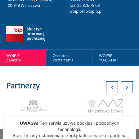
00-848 Warszawa
fax: 22 826 78 08
woipip@woipip.pl
WOIPIP
Ośrodek
WOIPIP
Żelazna
kształcenia
"O-ES-HA"
Partnerzy
UWAGA!
Ten serwis używa cookies i podobnych
technologii.
Brak zmiany ustawienia przeglądarki oznacza zgodę na