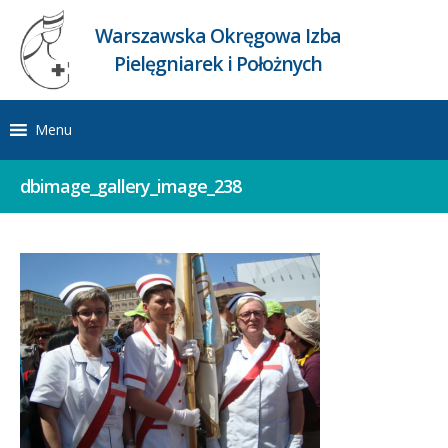
Warszawska Okręgowa Izba
Pielęgniarek i Położnych
Menu
dbimage_gallery_image_238