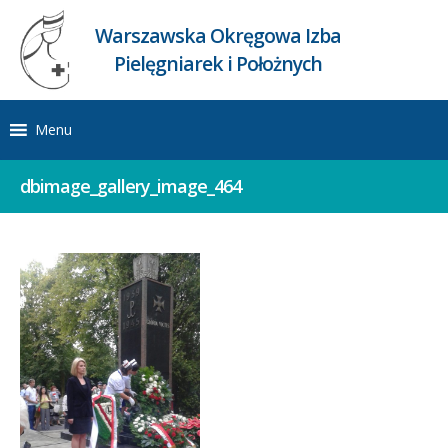
Warszawska Okręgowa Izba
Pielęgniarek i Położnych
Menu
dbimage_gallery_image_464