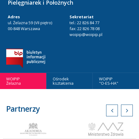
Pielęgniarek i Położnych
Adres
Sekretariat
ul. Żelazna 59 (VII piętro)
tel.: 22 826 84 77
00-848 Warszawa
fax: 22 826 78 08
woipip@woipip.pl
WOIPIP
Ośrodek
WOIPIP
Żelazna
kształcenia
"O-ES-HA"
Partnerzy